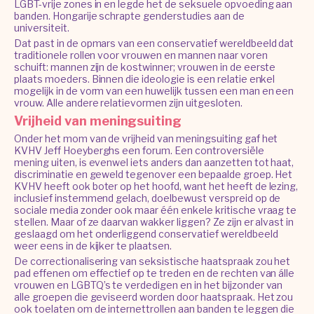
LGBT-vrije zones in en legde het de seksuele opvoeding aan
banden. Hongarije schrapte genderstudies aan de
universiteit.
Dat past in de opmars van een conservatief wereldbeeld dat
traditionele rollen voor vrouwen en mannen naar voren
schuift: mannen zijn de kostwinner; vrouwen in de eerste
plaats moeders. Binnen die ideologie is een relatie enkel
mogelijk in de vorm van een huwelijk tussen een man en een
vrouw. Alle andere relatievormen zijn uitgesloten.
Vrijheid van meningsuiting
Onder het mom van de vrijheid van meningsuiting gaf het
KVHV Jeff Hoeyberghs een forum. Een controversiële
mening uiten, is evenwel iets anders dan aanzetten tot haat,
discriminatie en geweld tegenover een bepaalde groep. Het
KVHV heeft ook boter op het hoofd, want het heeft de lezing,
inclusief instemmend gelach, doelbewust verspreid op de
sociale media zonder ook maar één enkele kritische vraag te
stellen. Maar of ze daarvan wakker liggen? Ze zijn er alvast in
geslaagd om het onderliggend conservatief wereldbeeld
weer eens in de kijker te plaatsen.
De correctionalisering van seksistische haatspraak zou het
pad effenen om effectief op te treden en de rechten van álle
vrouwen en LGBTQ’s te verdedigen en in het bijzonder van
alle groepen die geviseerd worden door haatspraak. Het zou
ook toelaten om de internettrollen aan banden te leggen die