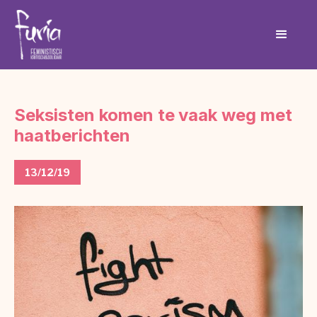
Seksisten komen te vaak weg met
haatberichten
13/12/19