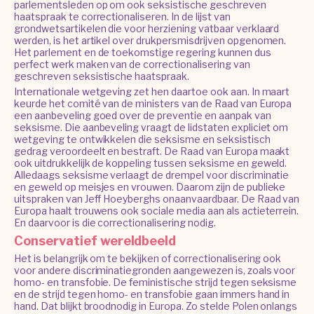
parlementsleden op om ook seksistische geschreven
haatspraak te correctionaliseren. In de lijst van
grondwetsartikelen die voor herziening vatbaar verklaard
werden, is het artikel over drukpersmisdrijven opgenomen.
Het parlement en de toekomstige regering kunnen dus
perfect werk maken van de correctionalisering van
geschreven seksistische haatspraak.
Internationale wetgeving zet hen daartoe ook aan. In maart
keurde het comité van de ministers van de Raad van Europa
een aanbeveling goed over de preventie en aanpak van
seksisme. Die aanbeveling vraagt de lidstaten expliciet om
wetgeving te ontwikkelen die seksisme en seksistisch
gedrag veroordeelt en bestraft. De Raad van Europa maakt
ook uitdrukkelijk de koppeling tussen seksisme en geweld.
Alledaags seksisme verlaagt de drempel voor discriminatie
en geweld op meisjes en vrouwen. Daarom zijn de publieke
uitspraken van Jeff Hoeyberghs onaanvaardbaar. De Raad van
Europa haalt trouwens ook sociale media aan als actieterrein.
En daarvoor is die correctionalisering nodig.
Conservatief wereldbeeld
Het is belangrijk om te bekijken of correctionalisering ook
voor andere discriminatiegronden aangewezen is, zoals voor
homo- en transfobie. De feministische strijd tegen seksisme
en de strijd tegen homo- en transfobie gaan immers hand in
hand. Dat blijkt broodnodig in Europa. Zo stelde Polen onlangs