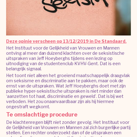
Deze opinie verscheen op 13/12/2019 in De Standaard.
Het Instituut voor de Gelijkheid van Vrouwen en Mannen
ontving al meer dan duizend klachten over de seksistische
uitspraken van Jeff Hoeyberghs tijdens een lezing op
uitnodiging van de studentenclub KVHV-Gent. Dat is een
belangrijk signaal.
Het toont niet alleen het groeiend maatschappelijk draagvlak
om seksisme en discriminatie aan te pakken, maar ook de
ernst van de uitspraken. Wat Jeff Hoeyberghs doet met zijn
publieke hyper-seksistische uitspraken is niet minder dan
‘aanzetten tot haat, discriminatie en geweld’. Dat is bij wet
verboden. Het zou onaanvaardbaar zijn als hij hiermee
ongestraft wegkomt.
Te omslachtige procedure
De klachtenregen blijft niet zonder gevolg. Het Instituut voor
de Gelijkheid van Vrouwen en Mannen zal zich burgerlijke partij
stellen. Een rechter onderzoekt dan of de uitspraken een