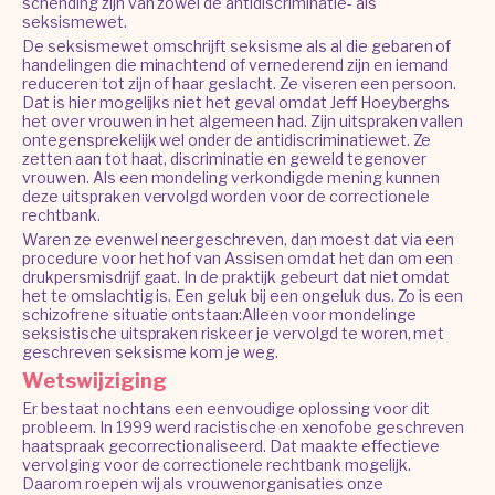
schending zijn van zowel de antidiscriminatie- als
seksismewet.
De seksismewet omschrijft seksisme als al die gebaren of
handelingen die minachtend of vernederend zijn en iemand
reduceren tot zijn of haar geslacht. Ze viseren een persoon.
Dat is hier mogelijks niet het geval omdat Jeff Hoeyberghs
het over vrouwen in het algemeen had. Zijn uitspraken vallen
ontegensprekelijk wel onder de antidiscriminatiewet. Ze
zetten aan tot haat, discriminatie en geweld tegenover
vrouwen. Als een mondeling verkondigde mening kunnen
deze uitspraken vervolgd worden voor de correctionele
rechtbank.
Waren ze evenwel neergeschreven, dan moest dat via een
procedure voor het hof van Assisen omdat het dan om een
drukpersmisdrijf gaat. In de praktijk gebeurt dat niet omdat
het te omslachtig is. Een geluk bij een ongeluk dus. Zo is een
schizofrene situatie ontstaan:Alleen voor mondelinge
seksistische uitspraken riskeer je vervolgd te woren, met
geschreven seksisme kom je weg.
Wetswijziging
Er bestaat nochtans een eenvoudige oplossing voor dit
probleem. In 1999 werd racistische en xenofobe geschreven
haatspraak gecorrectionaliseerd. Dat maakte effectieve
vervolging voor de correctionele rechtbank mogelijk.
Daarom roepen wij als vrouwenorganisaties onze