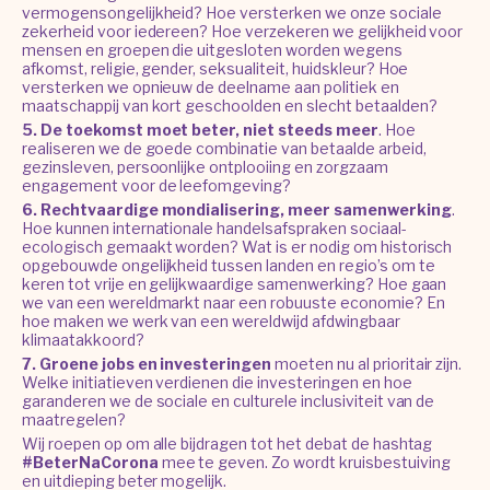
vermogensongelijkheid? Hoe versterken we onze sociale
zekerheid voor iedereen? Hoe verzekeren we gelijkheid voor
mensen en groepen die uitgesloten worden wegens
afkomst, religie, gender, seksualiteit, huidskleur? Hoe
versterken we opnieuw de deelname aan politiek en
maatschappij van kort geschoolden en slecht betaalden?
5. De toekomst moet beter, niet steeds meer
. Hoe
realiseren we de goede combinatie van betaalde arbeid,
gezinsleven, persoonlijke ontplooiing en zorgzaam
engagement voor de leefomgeving?
6. Rechtvaardige mondialisering, meer samenwerking
.
Hoe kunnen internationale handelsafspraken sociaal-
ecologisch gemaakt worden? Wat is er nodig om historisch
opgebouwde ongelijkheid tussen landen en regio’s om te
keren tot vrije en gelijkwaardige samenwerking? Hoe gaan
we van een wereldmarkt naar een robuuste economie? En
hoe maken we werk van een wereldwijd afdwingbaar
klimaatakkoord?
7. Groene jobs en investeringen
moeten nu al prioritair zijn.
Welke initiatieven verdienen die investeringen en hoe
garanderen we de sociale en culturele inclusiviteit van de
maatregelen?
Wij roepen op om alle bijdragen tot het debat de hashtag
#BeterNaCorona
mee te geven. Zo wordt kruisbestuiving
en uitdieping beter mogelijk.