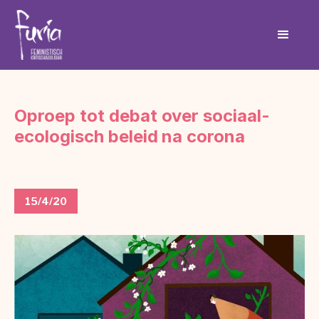
Oproep tot debat over sociaal-
ecologisch beleid na corona
15/4/20