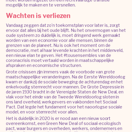
mogelijk te maken en te versnellen.
Wachten is verliezen
Vandaag zeggen dat zo’n toekomstplan voor later is, zorgt
ervoor dat alles bij het oude blijft. Nu het onvermogen van het
oude systeem zo duidelijk is, moet dringend werk gemaakt
worden van een economie voor alle mensen, binnen de
grenzen van de planeet. Nu is ook het moment om de
democratie, met al haar levende krachten in het middenveld,
een nieuw elan te geven. Het #tousensembles van de
coronacrisis moet vertaald worden in maatschappelijke
afspraken en economische structuren.
Grote crisissen zijn immers vaak de voorbode van grote
maatschappelijke veranderingen. Na de Eerste Wereldoorlog
kwam er dankzij de sociale beweging de achturendag en het
enkelvoudig stemrecht voor mannen. De Grote Depressie in
de jaren 1930 bracht in de Verenigde Staten de New Deal, en
vlak voor het einde van de Tweede Wereldoorlog sloten in
ons land overheid, werkgevers en vakbonden het Sociaal
Pact. Dat legde het fundament voor het naoorlogse sociale
model, en voor stemrecht voor allen.
Het is duidelijk: in 2020 is er nood aan een nieuw soort
overeenkomst, een Green New Deal of sociaal-ecologisch
pact, waar burgers en overheden, werkers, ondernemers en