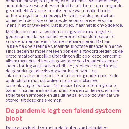
ondenkbaar was, is nu goedgekeurd beleid. Als samenleving
herontdekken we wat essentieel is: solidariteit en een goede
gezondheid. Als mensen missen we wat ons dierbaar is:
ontmoetingen en samen zijn. De crisis zet de prioriteiten
opnieuw in de juiste volgorde: de economie is er voor de
mens, niet omgekeerd. Dat is goed, maar het is onvoldoende.
Met de coronacrisis worden er ongeziene maatregelen
genomen om de economie overeind te houden, banen te
vrijwaren, mensen een inkomen te garanderen. Dat zijn
legitieme doelstellingen. Maar de grootste financiële injectie
sinds decennia moet meteen ook een antwoord bieden op de
grote maatschappelijke uitdagingen die door deze pandemie
alleen maar duidelijker zijn geworden: de klimaatcrisis en de
ineenstorting van biodiversiteit; de groeiende ongelijkheid,
de gebrekkige arbeidsvoorwaarden en werk- en
inkomenszekerheid, sociale bescherming onder druk; en de
opdracht om met superdiversiteit een inclusieve
samenleving te bouwen. Nu massief investeren in groene
banen, duurzame infrastructuren, zorg en onderwijs, en in de
strijd tegen armoede en uitsluiting zal ervoor zorgen dat we
sterker uit deze crisis komen.
De pandemie legt een falend systeem
bloot
Deze crisis legt de structurele fouten van het huidige