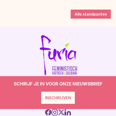
Alle standpunten
SCHRIJF JE IN VOOR ONZE NIEUWSBRIEF
INSCHRIJVEN