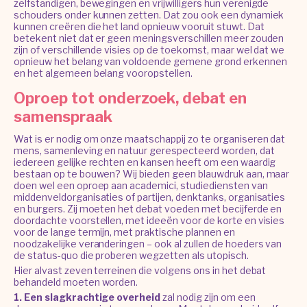
zelfstandigen, bewegingen en vrijwilligers hun verenigde
schouders onder kunnen zetten. Dat zou ook een dynamiek
kunnen creëren die het land opnieuw vooruit stuwt. Dat
betekent niet dat er geen meningsverschillen meer zouden
zijn of verschillende visies op de toekomst, maar wel dat we
opnieuw het belang van voldoende gemene grond erkennen
en het algemeen belang vooropstellen.
Oproep tot onderzoek, debat en
samenspraak
Wat is er nodig om onze maatschappij zo te organiseren dat
mens, samenleving en natuur gerespecteerd worden, dat
iedereen gelijke rechten en kansen heeft om een waardig
bestaan op te bouwen? Wij bieden geen blauwdruk aan, maar
doen wel een oproep aan academici, studiediensten van
middenveldorganisaties of partijen, denktanks, organisaties
en burgers. Zij moeten het debat voeden met becijferde en
doordachte voorstellen, met ideeën voor de korte en visies
voor de lange termijn, met praktische plannen en
noodzakelijke veranderingen – ook al zullen de hoeders van
de status-quo die proberen wegzetten als utopisch.
Hier alvast zeven terreinen die volgens ons in het debat
behandeld moeten worden.
1. Een slagkrachtige overheid
zal nodig zijn om een