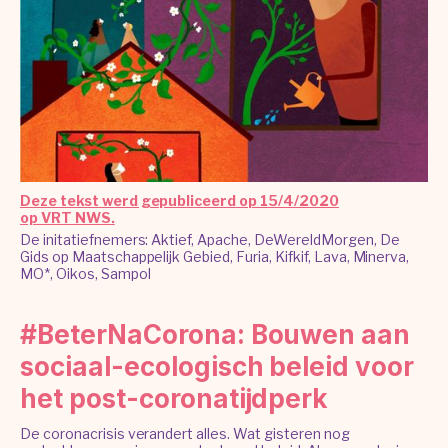
Deze tekst werd gepubliceerd op 15/4/2020
op VRT NWS.
De initatiefnemers: Aktief, Apache, DeWereldMorgen, De
Gids op Maatschappelijk Gebied, Furia, Kifkif, Lava, Minerva,
MO*, Oikos, Sampol
#BeterNaCorona: Bouwen aan
sociaal-ecologisch beleid voor
het post-coronatijdperk
De coronacrisis verandert alles. Wat gisteren nog