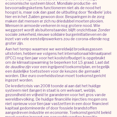
economische systeem bloot. Mondiale productie- en
bevoorradingsketens functioneren niet als de nood het
hoogst is, maar ook dan gaat de uitbuiting door ‘flexibele’ jobs
hier en in het Zuiden gewoon door. Besparingen in de zorg
maken dat mensen er zich nu driedubbel moeten plooien.
Mensen in armoede verkeren in nog grotere nood. Wie
weggezet wordt als buitenstaander, blijft onzichtbaar. Zonder
sociale zekerheid, nieuwe solidaire burgerinitiatieven en de
inzet van vele eerstelijnswerkers zou de corona-ellende nog
groter zijn.
Aan het tempo waarmee we wereldwijd broeikasgassen
uitstoten, hebben we volgens het internationaal klimaatpanel
(IPCC) nog tien jaar voor het koolstofbudget is opgebruikt
om de klimaatopwarming te beperken tot 1,5 graad. Laat dat
de
deadline
zijn voor een ingrijpend toekomstplan, en tegelijk
een duidelijke toetssteen voor de keuzes die gemaakt
worden. Elke euro overheidssteun moet toekomstgericht
ingezet worden.
De kredietcrisis van 2008 toonde al aan dat het huidige
systeem niet (langer) in staat is om welvaart, welzijn,
gezondheid en vrijheid te garanderen voor het gros van de
wereldbevolking. De huidige financiële injecties mogen ons
niet opnieuw voor tien jaar vastzetten in een door financieel
kapitaal gedomineerde of door fossiele brandstoffen
aangedreven industrie en economie. Toekomstgericht beleid
moet worden ingezet om een rechtvaardige transitie