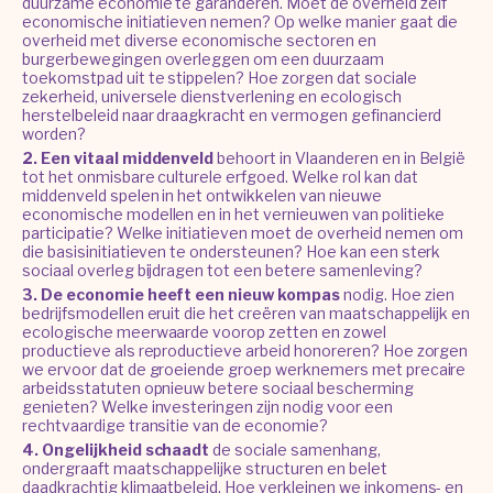
duurzame economie te garanderen. Moet de overheid zelf
economische initiatieven nemen? Op welke manier gaat die
overheid met diverse economische sectoren en
burgerbewegingen overleggen om een duurzaam
toekomstpad uit te stippelen? Hoe zorgen dat sociale
zekerheid, universele dienstverlening en ecologisch
herstelbeleid naar draagkracht en vermogen gefinancierd
worden?
2. Een vitaal middenveld
behoort in Vlaanderen en in België
tot het onmisbare culturele erfgoed. Welke rol kan dat
middenveld spelen in het ontwikkelen van nieuwe
economische modellen en in het vernieuwen van politieke
participatie? Welke initiatieven moet de overheid nemen om
die basisinitiatieven te ondersteunen? Hoe kan een sterk
sociaal overleg bijdragen tot een betere samenleving?
3. De economie heeft een nieuw kompas
nodig. Hoe zien
bedrijfsmodellen eruit die het creëren van maatschappelijk en
ecologische meerwaarde voorop zetten en zowel
productieve als reproductieve arbeid honoreren? Hoe zorgen
we ervoor dat de groeiende groep werknemers met precaire
arbeidsstatuten opnieuw betere sociaal bescherming
genieten? Welke investeringen zijn nodig voor een
rechtvaardige transitie van de economie?
4. Ongelijkheid schaadt
de sociale samenhang,
ondergraaft maatschappelijke structuren en belet
daadkrachtig klimaatbeleid. Hoe verkleinen we inkomens- en