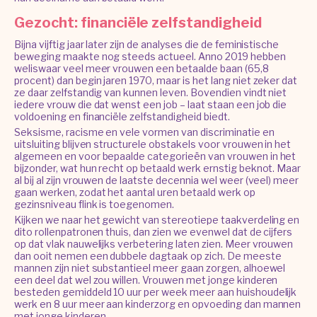
Gezocht: financiële zelfstandigheid
Bijna vijftig jaar later zijn de analyses die de feministische
beweging maakte nog steeds actueel. Anno 2019 hebben
weliswaar veel meer vrouwen een betaalde baan (65,8
procent) dan begin jaren 1970, maar is het lang niet zeker dat
ze daar zelfstandig van kunnen leven. Bovendien vindt niet
iedere vrouw die dat wenst een job – laat staan een job die
voldoening en financiële zelfstandigheid biedt.
Seksisme, racisme en vele vormen van discriminatie en
uitsluiting blijven structurele obstakels voor vrouwen in het
algemeen en voor bepaalde categorieën van vrouwen in het
bijzonder, wat hun recht op betaald werk ernstig beknot. Maar
al bij al zijn vrouwen de laatste decennia wel weer (veel) meer
gaan werken, zodat het aantal uren betaald werk op
gezinsniveau flink is toegenomen.
Kijken we naar het gewicht van stereotiepe taakverdeling en
dito rollenpatronen thuis, dan zien we evenwel dat de cijfers
op dat vlak nauwelijks verbetering laten zien. Meer vrouwen
dan ooit nemen een dubbele dagtaak op zich. De meeste
mannen zijn niet substantieel meer gaan zorgen, alhoewel
een deel dat wel zou willen. Vrouwen met jonge kinderen
besteden gemiddeld 10 uur per week meer aan huishoudelijk
werk en 8 uur meer aan kinderzorg en opvoeding dan mannen
met jonge kinderen.