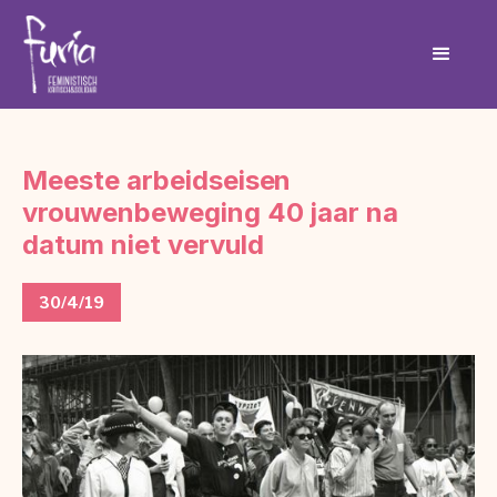
Meeste arbeidseisen
vrouwenbeweging 40 jaar na
datum niet vervuld
30/4/19