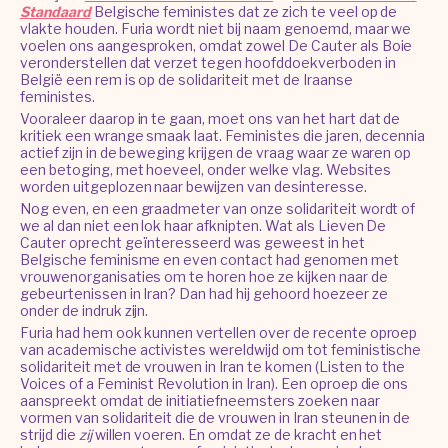
Standaard
Belgische feministes dat ze zich te veel op de
vlakte houden. Furia wordt niet bij naam genoemd, maar we
voelen ons aangesproken, omdat zowel De Cauter als Boie
veronderstellen dat verzet tegen hoofddoekverboden in
België een rem is op de solidariteit met de Iraanse
feministes.
Vooraleer daarop in te gaan, moet ons van het hart dat de
kritiek een wrange smaak laat. Feministes die jaren, decennia
actief zijn in de beweging krijgen de vraag waar ze waren op
een betoging, met hoeveel, onder welke vlag. Websites
worden uitgeplozen naar bewijzen van desinteresse.
Nog even, en een graadmeter van onze solidariteit wordt of
we al dan niet een lok haar afknipten. Wat als Lieven De
Cauter oprecht geïnteresseerd was geweest in het
Belgische feminisme en even contact had genomen met
vrouwenorganisaties om te horen hoe ze kijken naar de
gebeurtenissen in Iran? Dan had hij gehoord hoezeer ze
onder de indruk zijn.
Furia had hem ook kunnen vertellen over de recente oproep
van academische activistes wereldwijd om tot feministische
solidariteit met de vrouwen in Iran te komen (Listen to the
Voices of a Feminist Revolution in Iran). Een oproep die ons
aanspreekt omdat de initiatiefneemsters zoeken naar
vormen van solidariteit die de vrouwen in Iran steunen in de
strijd die
zij
willen voeren. En omdat ze de kracht en het