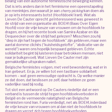
belang van een autonome feministische beweging kennen.
Dat is iets anders dan in het feminisme een opeenstapeling
van meninkjes zien waaruit je aan
cherry picking
kan doen als
je op iets interessants botst (Hoofddoek! Iran!). Wat als
Lieven De Cauter oprecht geïnteresseerd was geweest in
de strijd van een organisatie als BOEH! (Baas Over Eigen
Hoofd) voor de vrije keuze van vrouwen om de hoofddoek te
dragen, en hij het recente boek van Samira Azabar en Ida
Dequeecker over die strijd had gelezen? Misschien zou hij
“diep in zijn hart tegen de hoofddoek” zijn gebleven, maar een
aantal domme clichés (“kuisheidsgelofte”, “abdicatie van de
wereld”) waren ons hopelijk bespaard gebleven. Echte
solidariteit begint bij luisteren (naar betrokken mensen, niet
naar je buikgevoel). Wat Lieven De Cauter met zijn
gemakkelijke uitspraken naliet.
Belgische feministes volgen, met veel bewondering, wat er in
Iran gebeurt. En ja, ze willen tot een tastbare solidariteit
komen – wat geen eenvoudige opdracht is. Op welke manier
ze dat doen, dat beslissen ze zelf, daar hebben ze geen
vaderlijke raad bij nodig.
Tot slot een antwoord op De Cauters riedeltje dat er een
verband is tussen de strijd tegen hoofddoekverboden in
België en de vermeende nalatigheid van Belgische
feministen rond Iran. Furia verdedigt, net als BOEH!, inderdaad
de vrije keuze van vrouwen om al dan niet de hoofddoek te
dragen en verzet zich tegen hoofddoekverboden.