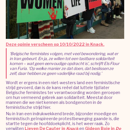
Deze opinie verscheen op 10/10/2022 in Knack.
‘Belgische feministes volgen, met veel bewondering, wat er
in Iran gebeurt. En ja, ze willen tot een tastbare solidariteit
komen – wat geen eenvoudige opdracht is’, schrijft Els Flour
van Furia. ‘Op welke manier ze dat doen, dat beslissen ze
zelf, daar hebben ze geen vaderlijke raad bij nodig.’
Wordt er ergens in een niet-westers land een feministische
strijd gevoerd, dan is de kans reëel dat luttele tijd later
Belgische feministes ter verantwoording worden geroepen
om hun vermeend gebrek aan solidariteit. Meestal door
mannen die we niet kennen als bondgenoten in de
feministische strijd hier.
Nu in Iran een indrukwekkend brede, bijzonder moedige en
feministisch geïnspireerde protestbeweging gaande is, die
startte tegen de hoofddoekplicht, is het weer raak. Zo
verwijten
Lieven De Cauter in
Knack
en
Gideon Boie in
De