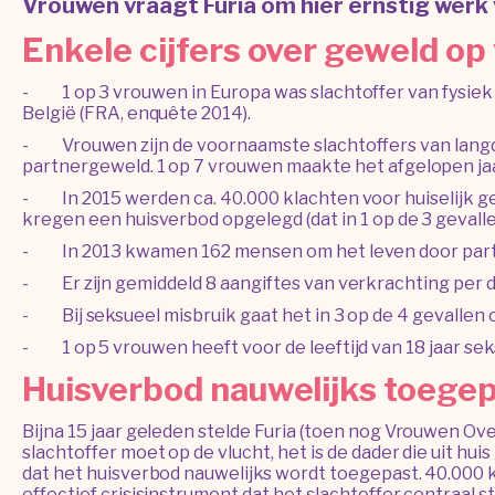
Vrouwen vraagt Furia om hier ernstig werk
Enkele cijfers over geweld op
- 1 op 3 vrouwen in Europa was slachtoffer van fysiek 
België (FRA, enquête 2014).
- Vrouwen zijn de voornaamste slachtoffers van langd
partnergeweld. 1 op 7 vrouwen maakte het afgelopen ja
- In 2015 werden ca. 40.000 klachten voor huiselijk ge
kregen een huisverbod opgelegd (dat in 1 op de 3 geval
- In 2013 kwamen 162 mensen om het leven door par
- Er zijn gemiddeld 8 aangiftes van verkrachting per da
- Bij seksueel misbruik gaat het in 3 op de 4 gevallen o
- 1 op 5 vrouwen heeft voor de leeftijd van 18 jaar s
Huisverbod nauwelijks toege
Bijna 15 jaar geleden stelde Furia (toen nog Vrouwen Ov
slachtoffer moet op de vlucht, het is de dader die uit hui
dat het huisverbod nauwelijks wordt toegepast. 40.000 k
effectief crisisinstrument dat het slachtoffer centraal 