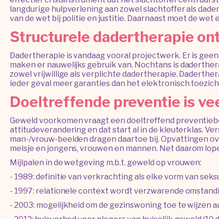
langdurige hulpverlening aan zowel slachtoffer als dad
van de wet bij politie en justitie. Daarnaast moet de wet
Structurele dadertherapie on
Dadertherapie is vandaag vooral projectwerk. Er is geen
maken er nauwelijks gebruik van. Nochtans is daderthera
zowel vrijwillige als verplichte dadertherapie. Daderthera
ieder geval meer garanties dan het elektronisch toezicht
Doeltreffende preventie is v
Geweld voorkomen vraagt een doeltreffend preventiebele
attitudeverandering en dat start al in de kleuterklas. 
man-/vrouw-beelden dragen daartoe bij. Opvattingen ov
meisje en jongens, vrouwen en mannen. Net daarom lope
Mijlpalen in de wetgeving m.b.t. geweld op vrouwen:
- 1989: definitie van verkrachting als elke vorm van se
- 1997: relationele context wordt verzwarende omstandi
- 2003: mogelijkheid om de gezinswoning toe te wijzen aa