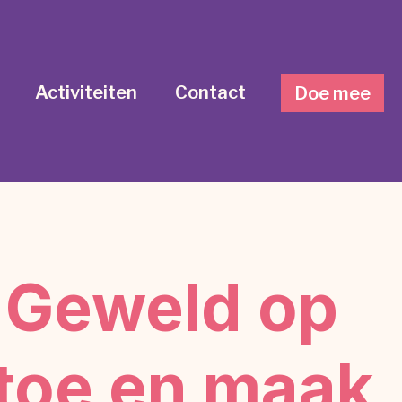
Activiteiten
Contact
Doe mee
n Geweld op
toe en maak