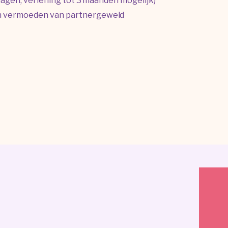
 dagen, verlening tot 3 maanden mogelijk)
en vermoeden van partnergeweld