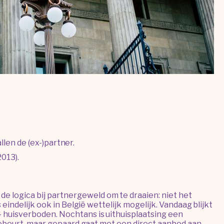
len de (ex-)partner.
013).
e logica bij partnergeweld om te draaien: niet het
 eindelijk ook in België wettelijk mogelijk. Vandaag blijkt
4 huisverboden. Nochtans is uithuisplaatsing een
r gebeurt, maar gepaard gaat met een direct aanbod aan