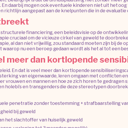
er. En daarbij mogen ook eventuele kinderen niet uit het 
 en richtlijn aangepast aan de knelpunten die in de evaluat
tbreekt
 structurele financiering, een beleidsvisie op de ontwikk
pie cruciaal om de vicieuze cirkel van geweld te doorbrek
pie, al dan niet vrijwillig, zou standaard moeten zijn bij de 
 waarop nu een beroep gedaan wordt als het al tot een best
eel meer dan kortlopende sensi
id. En dat is veel meer dan kortlopende sensibiliseringsc
Versterking van eigenwaarde, leren omgaan met conflicten e
er vrouwen en mannen en hoe ze zich horen te gedragen sp
n holebi’s en transgenders die deze stereotypen doorbrek
ksuele penetratie zonder toestemming + strafbaarstelling v
gheid bij geweld
n het slachtoffer van huiselijk geweld