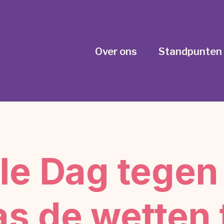
Over ons
Standpunten
ale Dag tege
s de wetten 