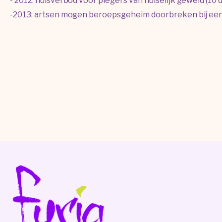
- 2012: huisverbod voor plegers van huiselijk geweld (10
-2013: artsen mogen beroepsgeheim doorbreken bij e