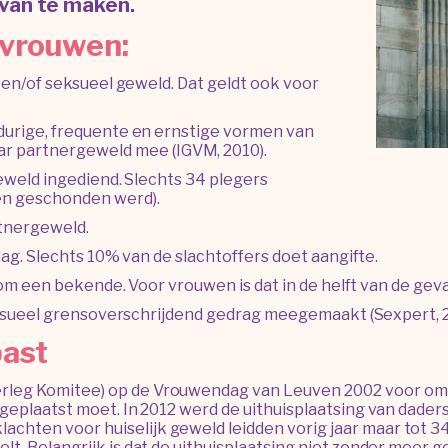
 van te maken.
 vrouwen:
en/of seksueel geweld. Dat geldt ook voor
urige, frequente en ernstige vormen van
ar partnergeweld mee (IGVM, 2010).
weld ingediend. Slechts 34 plegers
len geschonden werd).
tnergeweld.
g. Slechts 10% van de slachtoffers doet aangifte.
m een bekende. Voor vrouwen is dat in de helft van de geval
eksueel grensoverschrijdend gedrag meegemaakt (Sexpert, 2
past
erleg Komitee) op de Vrouwendag van Leuven 2002 voor om d
s geplaatst moet. In 2012 werd de uithuisplaatsing van daders
lachten voor huiselijk geweld leidden vorig jaar maar tot 3
stelt. Belangrijk is dat de uithuisplaatsing niet zonder mee