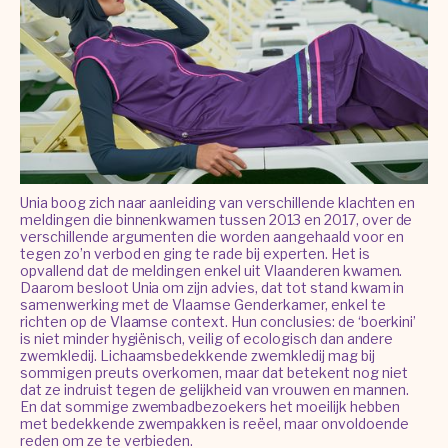
Unia boog zich naar aanleiding van verschillende klachten en
meldingen die binnenkwamen tussen 2013 en 2017, over de
verschillende argumenten die worden aangehaald voor en
tegen zo’n verbod en ging te rade bij experten. Het is
opvallend dat de meldingen enkel uit Vlaanderen kwamen.
Daarom besloot Unia om zijn advies, dat tot stand kwam in
samenwerking met de Vlaamse Genderkamer, enkel te
richten op de Vlaamse context. Hun conclusies: de ‘boerkini’
is niet minder hygiënisch, veilig of ecologisch dan andere
zwemkledij. Lichaamsbedekkende zwemkledij mag bij
sommigen preuts overkomen, maar dat betekent nog niet
dat ze indruist tegen de gelijkheid van vrouwen en mannen.
En dat sommige zwembadbezoekers het moeilijk hebben
met bedekkende zwempakken is reëel, maar onvoldoende
reden om ze te verbieden.