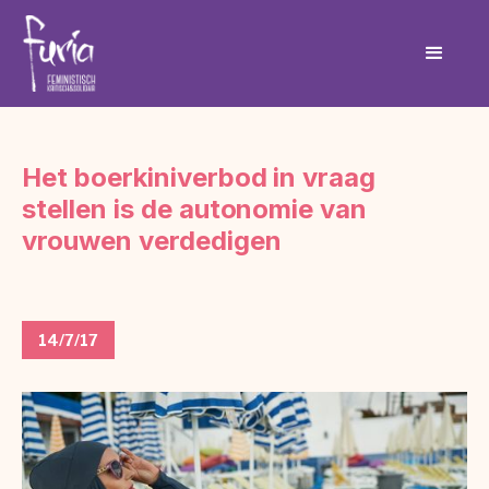
Het boerkiniverbod in vraag
stellen is de autonomie van
vrouwen verdedigen
14/7/17