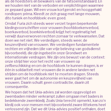
als dé hoedsters en bewakers van de fatsoenstandaard. En
we houden niet van de verboden en verplichtingen waarmee
ze gepaard gaan. Wil een vrouw kortgerokt en hooggehakt
rondlopen: prima. Kleedt ze zich graag met lange mouwen,
dito tuniek en hoofddoek: even goed.
Omdat Furia zich steeds weer verzet tegen beperkende
kledingvoorschriften voor vrouwen (hoofddoekenverbod,
boerkaverbod, boerkiniverbod) krijgt het regelmatig het
verwijt duurverworven rechten zomaar te verkwanselen. Dat
doen we net niet. We verdedigen, steeds weer, de
keuzevrijheid van vrouwen. We verdedigen fundamentele
rechten en vrijheden (die van vrije beleving van godsdienst
bijvoorbeeld), die zijn ingebed in onze Grondwet en
internationale verdragen. We zijn ons bewust van de context:
onze strijd hier voor het recht van vrouwen op
zelfbeschikking en om de hoofddoek te kunnen dragen, is er
één in solidariteit met vrouwen die in andere landen net
strijden om de hoofddoek niet te moeten dragen. Steeds
weer gaat het om de autonomie en keuzevrijheid van
vrouwen. Daarin schuilt geen contradictie, daarin zit
consequentie.
We hopen dat het Unia-advies zal worden opgevolgd en
zwembaden minder verkrampt zullen omgaan met baders in
bedekkende zwemkledij. Zoals Unia terecht opmerkt, kan zo’n
kledij ook voor mensen met bijvoorbeeld zware littekens heel
verlossend zijn. Dat we dit Unia-advies positief onthalen, doet