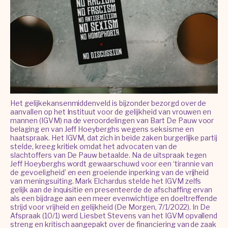
Het gelijkekansenmiddenveld is bijzonder bezorgd over de
aanvallen op het Instituut voor de gelijkheid van vrouwen en
mannen (IGVM) na de veroordelingen van Bart De Pauw voor
belaging en van Jeff Hoeyberghs wegens seksisme en
haatspraak. Het IGVM, dat zich in beide zaken burgerlijke partij
stelde, kreeg kritiek omdat het advocaten van de
slachtoffers van De Pauw betaalde. Na de uitspraak tegen
Jeff Hoeyberghs wordt gewaarschuwd voor een ‘tirannie van
de gevoeligheid’ en een groeiende inperking van de vrijheid
van meningsuiting. Mark Elchardus stelde het IGVM zelfs
gelijk aan de inquisitie en presenteerde de afschaffing ervan
als een bijdrage aan een meer evenwichtige en doeltreffende
strijd voor vrijheid en gelijkheid (De Morgen, 7/1/2022). In De
Afspraak (10/1) werd Liesbet Stevens van het IGVM opvallend
streng en kritisch aangepakt over de financiering van de zaak