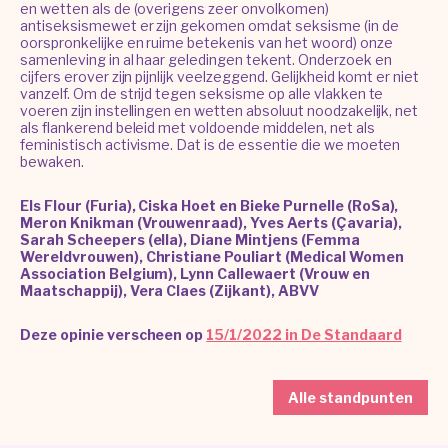
en wetten als de (overigens zeer onvolkomen)
antiseksismewet er zijn gekomen omdat seksisme (in de
oorspronkelijke en ruime betekenis van het woord) onze
samenleving in al haar geledingen tekent. Onderzoek en
cijfers erover zijn pijnlijk veelzeggend. Gelijkheid komt er niet
vanzelf. Om de strijd tegen seksisme op alle vlakken te
voeren zijn instellingen en wetten absoluut noodzakelijk, net
als flankerend beleid met voldoende middelen, net als
feministisch activisme. Dat is de essentie die we moeten
bewaken.
Els Flour (Furia), Ciska Hoet en Bieke Purnelle (RoSa),
Meron Knikman (Vrouwenraad), Yves Aerts (Çavaria),
Sarah Scheepers (ella), Diane Mintjens (Femma
Wereldvrouwen), Christiane Pouliart (Medical Women
Association Belgium), Lynn Callewaert (Vrouw en
Maatschappij), Vera Claes (Zijkant), ABVV
Deze opinie verscheen op
15/1/2022 in De Standaard
Alle standpunten