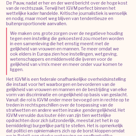
De Pauw, nadat er her en der werd bericht over de hoge kost
van de rechtszaak. Terwijl het IGVM perfect binnen het
wettelijke kader handelde. Kritische journalistiek is wenselijk
en nodig, maar moet weg blijven van tendentieuze en
buitenproportionele aanvallen.
We maken ons grote zorgen over de negatieve houding
tegen een instelling die gekoesterd zou moeten worden
in een samenleving die het ernstig meent met de
gelijkheid van vrouwen en mannen. Te meer omdat we
ook elders in Europa zien hoe instellingen, wetgeving,
wetenschappers en middenveld die ijveren voor de
gelijkheid van v/m/x meer en meer onder vuur komen te
liggen.
Het IGVM is een federale onafhankelijke overheidsinstelling
die instaat voor het waarborgen en bevorderen van de
gelijkheid van vrouwen en mannen en de bestrijding van elke
vorm van discriminatie en ongelijkheid op basis van geslacht.
Vanuit die rol is IGVM onder meer bevoegd om in rechte op te
treden in rechtsgeschillen over de toepassing van de
strafwetten en andere wetten inzake gendergelijkheid. Het
IGVM vervulde dus louter één van zijn tien wettelijke
opdrachten door zich (uitzonderlijk, meestal zet het in op
bemiddeling) burgerlijke partij te stellen. Het is opmerkelijk
dat politici en opiniemakers zich op de borst kloppen omdat
we in België een sterke wetgeving en onafhankelijke