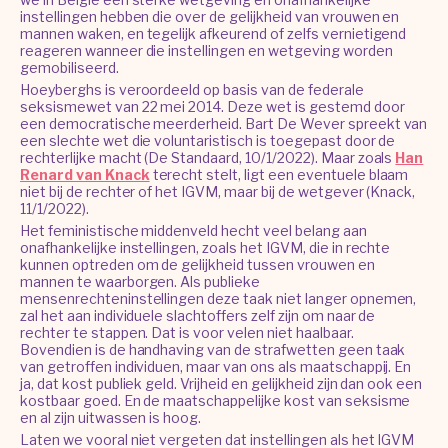
instellingen hebben die over de gelijkheid van vrouwen en
mannen waken, en tegelijk afkeurend of zelfs vernietigend
reageren wanneer die instellingen en wetgeving worden
gemobiliseerd.
Hoeyberghs is veroordeeld op basis van de federale
seksismewet van 22 mei 2014. Deze wet is gestemd door
een democratische meerderheid. Bart De Wever spreekt van
een slechte wet die voluntaristisch is toegepast door de
rechterlijke macht (De Standaard, 10/1/2022). Maar zoals
Han
Renard van Knack
terecht stelt, ligt een eventuele blaam
niet bij de rechter of het IGVM, maar bij de wetgever (Knack,
11/1/2022).
Het feministische middenveld hecht veel belang aan
onafhankelijke instellingen, zoals het IGVM, die in rechte
kunnen optreden om de gelijkheid tussen vrouwen en
mannen te waarborgen. Als publieke
mensenrechteninstellingen deze taak niet langer opnemen,
zal het aan individuele slachtoffers zelf zijn om naar de
rechter te stappen. Dat is voor velen niet haalbaar.
Bovendien is de handhaving van de strafwetten geen taak
van getroffen individuen, maar van ons als maatschappij. En
ja, dat kost publiek geld. Vrijheid en gelijkheid zijn dan ook een
kostbaar goed. En de maatschappelijke kost van seksisme
en al zijn uitwassen is hoog.
Laten we vooral niet vergeten dat instellingen als het IGVM