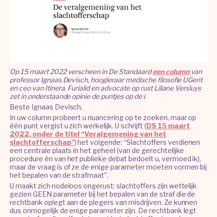
Op 15 maart 2022 verscheen in De Standaard
een column
van
professor Ignaas Devisch, hoogleraar medische filosofie UGent
en ceo van Itinera. Furialid en advocate op rust Liliane Versluys
zet in onderstaande opinie de puntjes op de i.
Beste Ignaas Devisch,
In uw column probeert u nuancering op te zoeken, maar op
één punt vergist u zich werkelijk. U schrijft (
DS 15 maart
2022, onder de titel “Veralgemening van het
slachtofferschap”
) het volgende: “Slachtoffers verdienen
een centrale plaats in het geheel (van de gerechtelijke
procedure én van het publieke debat bedoelt u, vermoed ik),
maar de vraag is of ze de enige parameter moeten vormen bij
het bepalen van de strafmaat”.
U maakt zich nodeloos ongerust: slachtoffers zijn wettelijk
gezien GEEN parameter bij het bepalen van de straf die de
rechtbank oplegt aan de plegers van misdrijven. Ze kunnen
dus onmogelijk de enige parameter zijn. De rechtbank legt