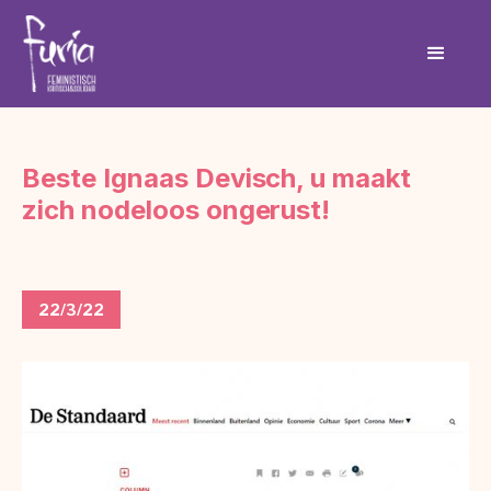
Beste Ignaas Devisch, u maakt
zich nodeloos ongerust!
22/3/22