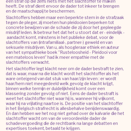
een straf op die zelfs niets met het slachtoffer te maken
heeft. De straf dient ervoor de dader tot inkeer te brengen
en de maatschappij te beschermen.
Slachtoffers hebben maar een beperkte stem in de strafzaak
tegen de pleger, zij moeten hun pleidooien beperken tot
concrete bewijzen van de schade die zij door het gepleegde
misdrijf leden. Ik betreur het dat het u stoort dat er - eindelijk -
aandacht komt, minstens in het publieke debat, voor de
slachtoffers van (intrafamiliaal-, partner-) geweld en van
seksuele misdrijven. Van u, als hoogleraar ethiek en auteur
van het sympathieke boek ”Rusteloosheid - Pleidooi voor
een mateloos leven” had ik meer empathie met de
slachtoffers verwacht.
Het slachtoffer legt klacht neer om de dader bestraft te zien,
dat is waar, maar na die klacht wordt het slachtoffer als het
ware onteigend van dat stuk van haar/zijn leven : er wordt
haar/hem niet meegedeeld welk gevolg de klacht krijgt,
binnen welke termijn er duidelijkheid komt over een
klassering zonder gevolg of niet. Eens de dader bestraft is
weet het slachtoffer niet waar hij is, wanneer hij vrijkomt,
waar hij na vrijlating naartoe is. De positie van het slachtoffer
in het Belgisch strafrecht is allesbehalve benijdenswaardig.
En dan hebben we het nog niet gehad over de kalvarie die het
slachtoffer wacht om van de veroordeelde dader de
schadevergoeding die de rechtbank na lange debatten en
expertises toekent, betaald te krijgen.