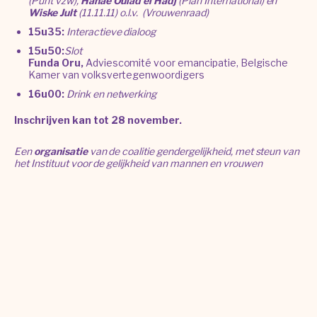
(Punt vzw),
Hanae Oulad el Hadj
(Plan International) en
Wiske Jult
(11.11.11) o.l.v. (Vrouwenraad)
15u35:
Interactieve dialoog
15u50:
Slot
Funda Oru,
Adviescomité voor emancipatie, Belgische
Kamer van volksvertegenwoordigers
16u00:
Drink en netwerking
Inschrijven kan tot 28 november.
Een
organisatie
van de coalitie gendergelijkheid, met steun van
het Instituut voor de gelijkheid van mannen en vrouwen