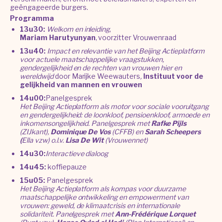
geëngageerde burgers.
Programma
13u30:
Welkom en inleiding
,
Mariam Harutyunyan
, voorzitter Vrouwenraad
13u40:
Impact en relevantie van het Beijing Actieplatform
voor actuele maatschappelijke vraagstukken,
gendergelijkheid en de rechten van vrouwen hier en
wereldwijd
door Marijke Weewauters
,
Instituut voor de
gelijkheid van mannen en vrouwen
14u00:
Panelgesprek
Het Beijing Actieplatform als motor voor sociale vooruitgang
en gendergelijkheid: de loonkloof, pensioenkloof, armoede en
inkomensongelijkheid. Panelgesprek met
Rafke Pijls
(ZIJkant),
Dominique De Vos
(CFFB) en
Sarah Scheepers
(
Ella vzw) o.l.v.
Lisa De Wit
(Vrouwennet)
14u30:
Interactieve dialoog
14u45:
koffiepauze
15u05:
Panelgesprek
Het Beijing Actieplatform als kompas voor duurzame
maatschappelijke ontwikkeling en empowerment van
vrouwen: geweld, de klimaatcrisis en internationale
solidariteit. Panelgesprek met
Ann-Frédérique Lorquet