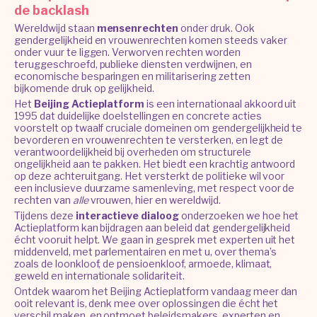
de backlash
Wereldwijd staan
mensenrechten
onder druk. Ook
gendergelijkheid en vrouwenrechten komen steeds vaker
onder vuur te liggen. Verworven rechten worden
teruggeschroefd, publieke diensten verdwijnen, en
economische besparingen en militarisering zetten
bijkomende druk op gelijkheid.
Het
Beijing Actieplatform
is een internationaal akkoord uit
1995 dat duidelijke doelstellingen en concrete acties
voorstelt op twaalf cruciale domeinen om gendergelijkheid te
bevorderen en vrouwenrechten te versterken, en legt de
verantwoordelijkheid bij overheden om structurele
ongelijkheid aan te pakken. Het biedt een krachtig antwoord
op deze achteruitgang. Het versterkt de politieke wil voor
een inclusieve duurzame samenleving, met respect voor de
rechten van
alle
vrouwen, hier en wereldwijd.
Tijdens deze
interactieve dialoog
onderzoeken we hoe het
Actieplatform kan bijdragen aan beleid dat gendergelijkheid
écht vooruit helpt. We gaan in gesprek met experten uit het
middenveld, met parlementairen en met u, over thema’s
zoals de loonkloof, de pensioenkloof, armoede, klimaat,
geweld en internationale solidariteit.
Ontdek waarom het Beijing Actieplatform vandaag meer dan
ooit relevant is, denk mee over oplossingen die écht het
verschil maken, en ontmoet beleidsmakers, experten en